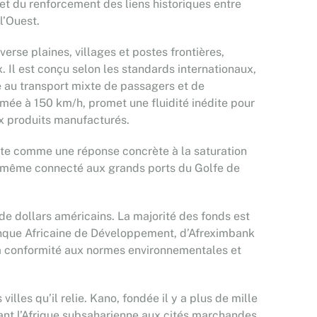
t du renforcement des liens historiques entre
l’Ouest.
erse plaines, villages et postes frontières,
 Il est conçu selon les standards internationaux,
au transport mixte de passagers et de
imée à 150 km/h, promet une fluidité inédite pour
ux produits manufacturés.
sente comme une réponse concrète à la saturation
lui-même connecté aux grands ports du Golfe de
de dollars américains. La majorité des fonds est
Banque Africaine de Développement, d’Afreximbank
 la conformité aux normes environnementales et
illes qu’il relie. Kano, fondée il y a plus de mille
iant l’Afrique subsaharienne aux cités marchandes