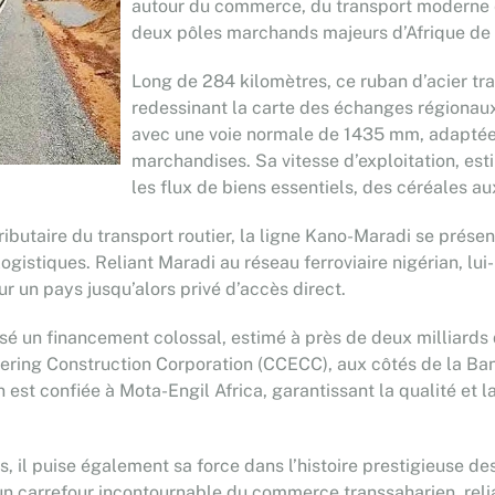
autour du commerce, du transport moderne e
deux pôles marchands majeurs d’Afrique de 
Long de 284 kilomètres, ce ruban d’acier trav
redessinant la carte des échanges régionaux.
avec une voie normale de 1435 mm, adaptée 
marchandises. Sa vitesse d’exploitation, est
les flux de biens essentiels, des céréales a
tributaire du transport routier, la ligne Kano-Maradi se pré
logistiques. Reliant Maradi au réseau ferroviaire nigérian, 
ur un pays jusqu’alors privé d’accès direct.
sé un financement colossal, estimé à près de deux milliards 
neering Construction Corporation (CCECC), aux côtés de la 
n est confiée à Mota-Engil Africa, garantissant la qualité et
 il puise également sa force dans l’histoire prestigieuse des v
 un carrefour incontournable du commerce transsaharien, rel