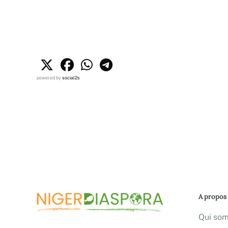
powered by
social2s
A propos
Qui so