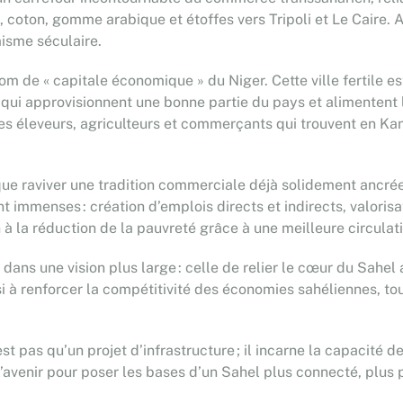
coton, gomme arabique et étoffes vers Tripoli et Le Caire. A
isme séculaire.
nom de « capitale économique » du Niger. Cette ville fertile 
, qui approvisionnent une bonne partie du pays et alimentent 
es éleveurs, agriculteurs et commerçants qui trouvent en Ka
 que raviver une tradition commerciale déjà solidement ancrée
immenses : création d’emplois directs et indirects, valoris
à la réduction de la pauvreté grâce à une meilleure circulat
t dans une vision plus large : celle de relier le cœur du Sahel 
si à renforcer la compétitivité des économies sahéliennes, to
t pas qu’un projet d’infrastructure ; il incarne la capacité d
e l’avenir pour poser les bases d’un Sahel plus connecté, plus