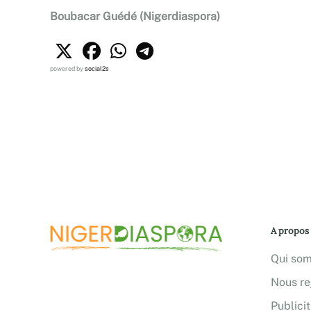
Boubacar Guédé (Nigerdiaspora)
powered by
social2s
A propos
Qui so
Nous re
Publici