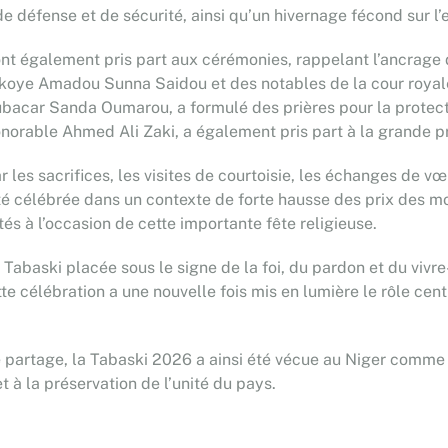
e défense et de sécurité, ainsi qu’un hivernage fécond sur l’e
ont également pris part aux cérémonies, rappelant l’ancrage d
oye Amadou Sunna Saidou et des notables de la cour royale a
bacar Sanda Oumarou, a formulé des prières pour la protecti
onorable Ahmed Ali Zaki, a également pris part à la grande pr
r les sacrifices, les visites de courtoisie, les échanges de v
été célébrée dans un contexte de forte hausse des prix des m
 à l’occasion de cette importante fête religieuse.
 Tabaski placée sous le signe de la foi, du pardon et du viv
te célébration a une nouvelle fois mis en lumière le rôle ce
s de partage, la Tabaski 2026 a ainsi été vécue au Niger com
t à la préservation de l’unité du pays.