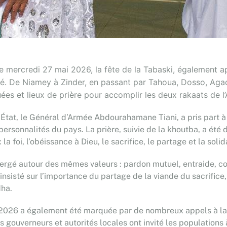
 mercredi 27 mai 2026, la fête de la Tabaski, également 
ité. De Niamey à Zinder, en passant par Tahoua, Dosso, Agade
et lieux de prière pour accomplir les deux rakaats de l’Aï
’État, le Général d’Armée Abdourahamane Tiani, a pris part à
 personnalités du pays. La prière, suivie de la khoutba, a été
la foi, l’obéissance à Dieu, le sacrifice, le partage et la soli
ergé autour des mêmes valeurs : pardon mutuel, entraide, co
insisté sur l’importance du partage de la viande du sacrifice
dha.
2026 a également été marquée par de nombreux appels à la pai
s gouverneurs et autorités locales ont invité les populations à 