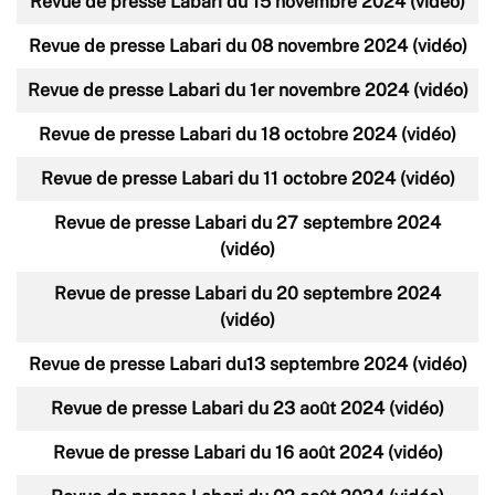
Revue de presse Labari du 15 novembre 2024 (vidéo)
Revue de presse Labari du 08 novembre 2024 (vidéo)
Revue de presse Labari du 1er novembre 2024 (vidéo)
Revue de presse Labari du 18 octobre 2024 (vidéo)
Revue de presse Labari du 11 octobre 2024 (vidéo)
Revue de presse Labari du 27 septembre 2024
(vidéo)
Revue de presse Labari du 20 septembre 2024
(vidéo)
Revue de presse Labari du13 septembre 2024 (vidéo)
Revue de presse Labari du 23 août 2024 (vidéo)
Revue de presse Labari du 16 août 2024 (vidéo)