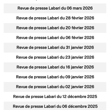
Revue de presse Labari du 06 mars 2026
Revue de presse Labari du 28 février 2026
Revue de presse Labari du 20 février 2026
Revue de presse Labari du 06 février 2026
Revue de presse Labari du 31 janvier 2026
Revue de presse Labari du 23 janvier 2026
Revue de presse Labari du 16 janvier 2026
Revue de presse Labari du 09 janvier 2026
Revue de presse Labari du 02 janvier 2026
Revue de presse Labari du 12 décembre 2025
Revue de presse Labari du 06 décembre 2025