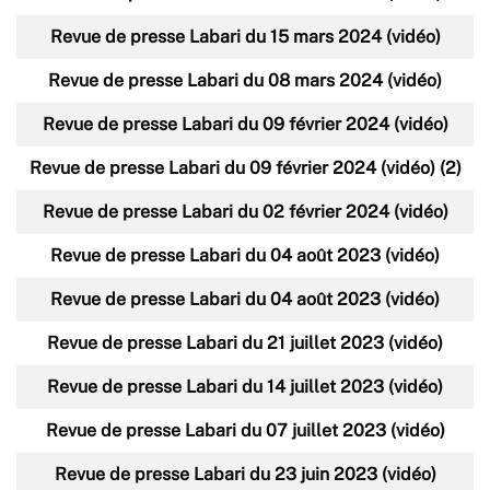
Revue de presse Labari du 15 mars 2024 (vidéo)
Revue de presse Labari du 08 mars 2024 (vidéo)
Revue de presse Labari du 09 février 2024 (vidéo)
Revue de presse Labari du 09 février 2024 (vidéo) (2)
Revue de presse Labari du 02 février 2024 (vidéo)
Revue de presse Labari du 04 août 2023 (vidéo)
Revue de presse Labari du 04 août 2023 (vidéo)
Revue de presse Labari du 21 juillet 2023 (vidéo)
Revue de presse Labari du 14 juillet 2023 (vidéo)
Revue de presse Labari du 07 juillet 2023 (vidéo)
Revue de presse Labari du 23 juin 2023 (vidéo)