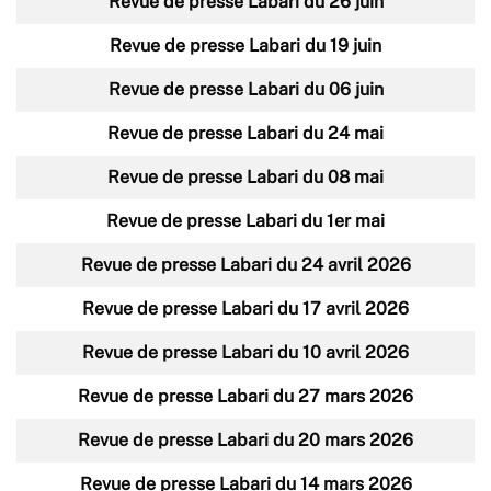
Revue de presse Labari du 26 juin
Revue de presse Labari du 19 juin
Revue de presse Labari du 06 juin
Revue de presse Labari du 24 mai
Revue de presse Labari du 08 mai
Revue de presse Labari du 1er mai
Revue de presse Labari du 24 avril 2026
Revue de presse Labari du 17 avril 2026
Revue de presse Labari du 10 avril 2026
Revue de presse Labari du 27 mars 2026
Revue de presse Labari du 20 mars 2026
Revue de presse Labari du 14 mars 2026