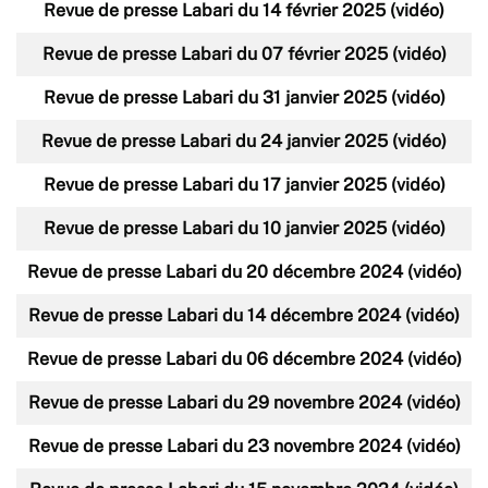
Revue de presse Labari du 14 février 2025 (vidéo)
Revue de presse Labari du 07 février 2025 (vidéo)
Revue de presse Labari du 31 janvier 2025 (vidéo)
Revue de presse Labari du 24 janvier 2025 (vidéo)
Revue de presse Labari du 17 janvier 2025 (vidéo)
Revue de presse Labari du 10 janvier 2025 (vidéo)
Revue de presse Labari du 20 décembre 2024 (vidéo)
Revue de presse Labari du 14 décembre 2024 (vidéo)
Revue de presse Labari du 06 décembre 2024 (vidéo)
Revue de presse Labari du 29 novembre 2024 (vidéo)
Revue de presse Labari du 23 novembre 2024 (vidéo)