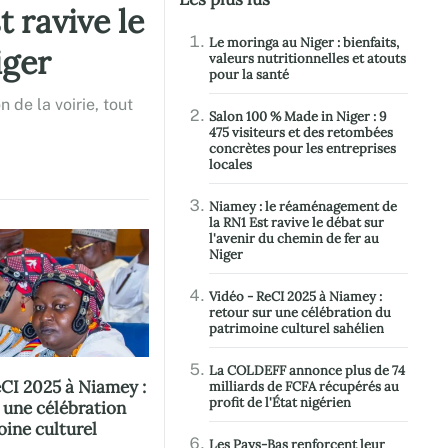
 ravive le
Le moringa au Niger : bienfaits,
iger
valeurs nutritionnelles et atouts
pour la santé
 de la voirie, tout
Salon 100 % Made in Niger : 9
475 visiteurs et des retombées
concrètes pour les entreprises
locales
Niamey : le réaménagement de
la RN1 Est ravive le débat sur
l'avenir du chemin de fer au
Niger
Vidéo - ReCI 2025 à Niamey :
retour sur une célébration du
patrimoine culturel sahélien
La COLDEFF annonce plus de 74
eCI 2025 à Niamey :
milliards de FCFA récupérés au
profit de l'État nigérien
 une célébration
oine culturel
Les Pays-Bas renforcent leur