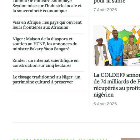
pour la santé
Tahoua : le ministre Abdoulaye
Seydou mise sur l'industrie locale et
7 Août 2026
la souveraineté économique
Visa en Afrique : les pays qui ouvrent
leurs frontières aux Africains
Niger : Maison de la diaspora et
soutien au HCNE, les annonces du
ministre Bakary Yaou Sangaré
Zinder : un internat scientifique en
construction sur cinq hectares
La COLDEFF annon
Le tissage traditionnel au Niger : un
de 74 milliards de 
patrimoine culturel à préserver
récupérés au profit
nigérien
6 Août 2026