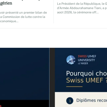
igérien
Le Président de la République, le 
d’Armée Abdourahamane Tiani, a pr
août 2026, la cérémonie off…
voir présenté un premier bilan de
 la Commission de lutte contre la
économique…