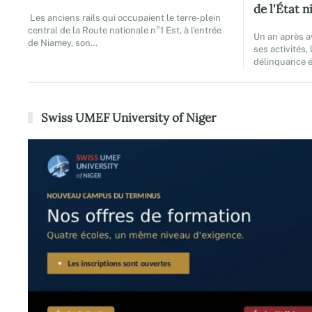
de l'État n
Les anciens rails qui occupaient le terre-plein
central de la Route nationale n°1 Est, à l'entrée
Un an après a
de Niamey, son…
ses activités,
délinquance 
Swiss UMEF University of Niger