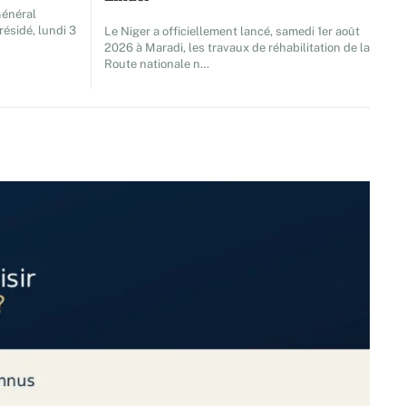
Général
ésidé, lundi 3
Le Niger a officiellement lancé, samedi 1er août
2026 à Maradi, les travaux de réhabilitation de la
Route nationale n…