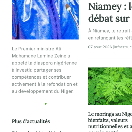
Niamey : 
débat sur 
À Niamey, le retrait
en relançant les réf
07 août 2026 |Infrastruc
Le Premier ministre Ali
Mahamane Lamine Zeine a
appelé la diaspora nigérienne
à investir, partager ses
compétences et contribuer
activement à la refondation et
au développement du Niger.
Le moringa au Nige
bienfaits, valeurs
Plus d'actualités
nutritionnelles et 